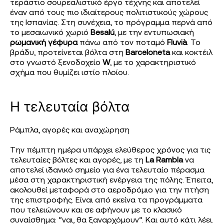
τεράστιο σουρεαλιστικό έργο τέχνης και αποτελεί
έναν από τους πιο ιδιαίτερους πολιτιστικούς χώρους
της Ισπανίας. Στη συνέχεια, το πρόγραμμα περνά από
το μεσαιωνικό χωριό
Besalú
, με την εντυπωσιακή
ρωμανική γέφυρα
πάνω από τον ποταμό
Fluvià
. Το
βράδυ, προτείνεται βόλτα στη
Barceloneta
και κοκτέιλ
στο γνωστό ξενοδοχείο
W
, με το χαρακτηριστικό
σχήμα που θυμίζει ιστίο πλοίου.
Η τελευταία βόλτα
Ράμπλα, αγορές και αναχώρηση
Την πέμπτη ημέρα υπάρχει ελεύθερος χρόνος για τις
τελευταίες βόλτες και αγορές, με τη
La Rambla
να
αποτελεί ιδανικό σημείο για ένα τελευταίο πέρασμα
μέσα στη χαρακτηριστική ενέργεια της πόλης. Έπειτα,
ακολουθεί μεταφορά στο αεροδρόμιο για την πτήση
της επιστροφής. Είναι από εκείνα τα προγράμματα
που τελειώνουν και σε αφήνουν με το κλασικό
συναίσθημα: “ναι, θα ξαναρχόμουν”. Και αυτό κάτι λέει.