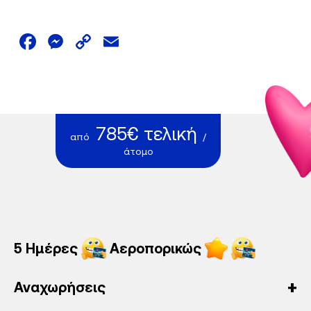
Facebook
Messenger
Copy
Email
Link
785€ τελική
από
/
άτομο
5 Ημέρες
Αεροπορικώς
Αναχωρήσεις