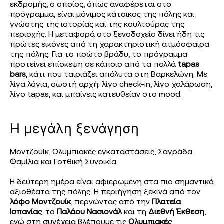
εκδρομής, ο οποίος, όπως αναφέρεται στο
πρόγραμμα, είναι μόνιμος κάτοικος της πόλης και
γνώστης της ιστορίας και της κουλτούρας της
περιοχής. Η μεταφορά στο ξενοδοχείο δίνει ήδη τις
πρώτες εικόνες από τη χαρακτηριστική ατμόσφαιρα
της πόλης. Για το πρώτο βράδυ, το πρόγραμμα
προτείνει επίσκεψη σε κάποιο από τα πολλά
tapas
bars
, κάτι που ταιριάζει απόλυτα στη Βαρκελώνη. Με
λίγα λόγια, σωστή αρχή: λίγο check-in, λίγο χαλάρωση,
λίγο tapas, και μπαίνεις κατευθείαν στο mood.
Η μεγάλη ξενάγηση
Μοντζουίκ, Ολυμπιακές εγκαταστάσεις, Σαγράδα
Φαμίλια και Γοτθική Συνοικία
Η δεύτερη ημέρα είναι αφιερωμένη στα πιο σημαντικά
αξιοθέατα της πόλης. Η περιήγηση ξεκινά από τον
λόφο Μοντζουίκ
, περνώντας από την
Πλατεία
Ισπανίας
, το
Παλάου Νασιονάλ
και τη
Διεθνή Έκθεση
,
ενώ στη συνέχεια βλέπουμε τις
Ολυμπιακές