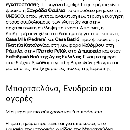
εγκαταστάσεις
. Το μεγάλο highlight της ημέρας είναι
φυσικά η
Σαγράδα Φαμίλια
, το σπουδαίο μνημείο της
UNESCO
, όπου γίνεται αναλυτική εξωτερική ξενάγηση
στους συμβολισμούς των γλυπτών και στην
αρχιτεκτονική σύλληψη του ναού. Από εκεί, η
διαδρομή συνεχίζει στα διάσημα έργα του Γκαουντί,
Casa Milà (Pedrera)
και
Casa Batlló
, πριν φτάσει στην
Πλατεία Καταλονίας
, στη λεωφόρο
Κολόμβου
, στη
Ράμπλα
, στην
Πλατεία Ρεϊάλ
, στο
Δημαρχείο
και στον
Καθεδρικό Ναό της Αγίας Ευλαλίας
. Είναι μια ημέρα
που δείχνει ξεκάθαρα γιατί η Βαρκελώνη θεωρείται
μία από τις πιο ξεχωριστές πόλεις της Ευρώπης.
Μπαρτσελόνα, Ενυδρείο και
αγορές
Μια μέρα με πιο σύγχρονο και fun πρόσωπο
Η τρίτη ημέρα προτείνεται για επισκέψεις στο
μουσείο της ιστορικής ομάδας της Μπαρτσελόνα
,