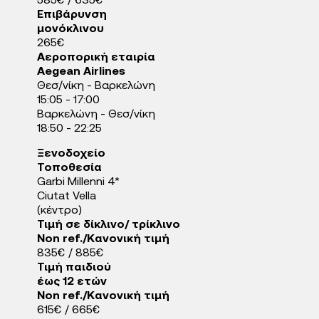
585€ / 635€
Επιβάρυνση
μονόκλινου
265€
Αεροπορική εταιρία
Aegean Airlines
Θεσ/νίκη - Βαρκελώνη
15:05 - 17:00
Βαρκελώνη - Θεσ/νίκη
18:50 - 22:25
Ξενοδοχείo
Τοποθεσία
Garbi Millenni 4*
Ciutat Vella
(κέντρο)
Τιμή σε δίκλινο/ τρίκλινο
Non ref./Κανονική τιμή
835€ / 885€
Τιμή παιδιού
έως 12 ετών
Non ref./Κανονική τιμή
615€ / 665€