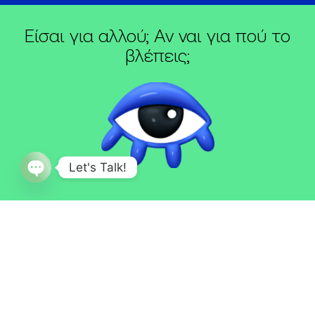
Είσαι για αλλού; Αν ναι για πού το
βλέπεις;
Let's Talk!
Open
chaty
Μητροπόλεως 12, Βέροια 59132
Τηλ
23310 22020
,
23310 27120