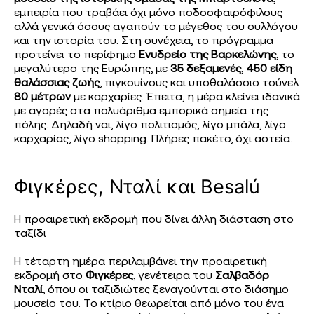
εμπειρία που τραβάει όχι μόνο ποδοσφαιρόφιλους
αλλά γενικά όσους αγαπούν το μέγεθος του συλλόγου
και την ιστορία του. Στη συνέχεια, το πρόγραμμα
προτείνει το περίφημο
Ενυδρείο της Βαρκελώνης
, το
μεγαλύτερο της Ευρώπης, με
35 δεξαμενές
,
450 είδη
θαλάσσιας ζωής
, πιγκουίνους και υποθαλάσσιο τούνελ
80 μέτρων
με καρχαρίες. Έπειτα, η μέρα κλείνει ιδανικά
με αγορές στα πολυάριθμα εμπορικά σημεία της
πόλης. Δηλαδή ναι, λίγο πολιτισμός, λίγο μπάλα, λίγο
καρχαρίας, λίγο shopping. Πλήρες πακέτο, όχι αστεία.
Φιγκέρες, Νταλί και Besalú
Η προαιρετική εκδρομή που δίνει άλλη διάσταση στο
ταξίδι
Η τέταρτη ημέρα περιλαμβάνει την προαιρετική
εκδρομή στο
Φιγκέρες
, γενέτειρα του
Σαλβαδόρ
Νταλί
, όπου οι ταξιδιώτες ξεναγούνται στο διάσημο
μουσείο του. Το κτίριο θεωρείται από μόνο του ένα