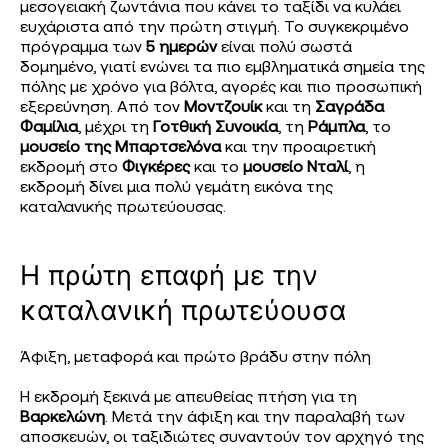
μεσογειακή ζωντάνια που κάνει το ταξίδι να κυλάει
ευχάριστα από την πρώτη στιγμή. Το συγκεκριμένο
πρόγραμμα των
5 ημερών
είναι πολύ σωστά
δομημένο, γιατί ενώνει τα πιο εμβληματικά σημεία της
πόλης με χρόνο για βόλτα, αγορές και πιο προσωπική
εξερεύνηση. Από τον
Μοντζουίκ
και τη
Σαγράδα
Φαμίλια
, μέχρι τη
Γοτθική Συνοικία
, τη
Ράμπλα
, το
μουσείο της Μπαρτσελόνα
και την προαιρετική
εκδρομή στο
Φιγκέρες
και το
μουσείο Νταλί
, η
εκδρομή δίνει μια πολύ γεμάτη εικόνα της
καταλανικής πρωτεύουσας.
Η πρώτη επαφή με την
καταλανική πρωτεύουσα
Άφιξη, μεταφορά και πρώτο βράδυ στην πόλη
Η εκδρομή ξεκινά με απευθείας πτήση για τη
Βαρκελώνη
. Μετά την άφιξη και την παραλαβή των
αποσκευών, οι ταξιδιώτες συναντούν τον αρχηγό της