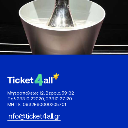
Μητροπόλεως 12, Βέροια 59132
Τηλ
23310 22020
,
23310 27120
ΜΗ.Τ.Ε. 0932Ε60000205701
info@ticket4all.gr