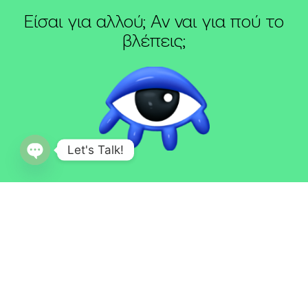
Είσαι για αλλού; Αν ναι για πού το
βλέπεις;
Let's Talk!
Open
chaty
Μητροπόλεως 12, Βέροια 59132
Τηλ
23310 22020
,
23310 27120
ΜΗ.Τ.Ε. 0932Ε60000205701