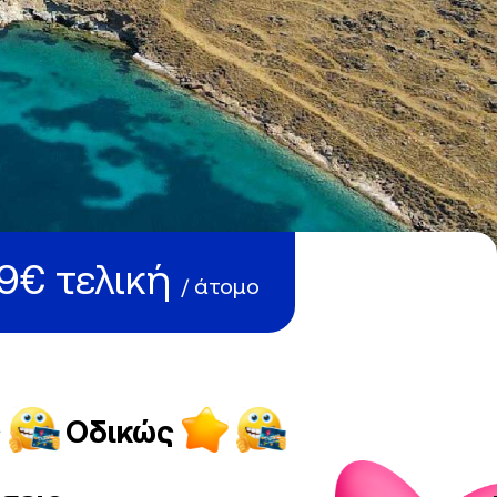
9€ τελική
/ άτομο
ς
Οδικώς