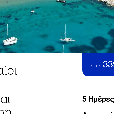
33
από
ίρι
αι
5 Ημέρε
ση