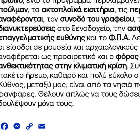
πρωινό
, ενώ το πρόγραμμα περιλαμβάνει
πούλμαν
, τα
ακτοπλοϊκά εισιτήρια
, τις
πε
αναφέρονται
, τον
συνοδό του γραφείου
, 
διανυκτερεύσεις
στο ξενοδοχείο, την
ασφ
επαγγελματικής ευθύνης
και το
Φ.Π.Α.
Δε
οι είσοδοι σε μουσεία και αρχαιολογικούς 
αναφέρεται ως προαιρετικό και ο
φόρος 
ανθεκτικότητας στην κλιματική κρίση
. Συ
πακέτο ήρεμο, καθαρό και πολύ εύκολο στο
Κύθνος, μεταξύ μας, είναι από τα νησιά 
φανφάρες. Θέλουν απλώς να τους δώσεις
δουλέψουν μόνα τους.
Facebook
Messenger
Copy
Email
Link