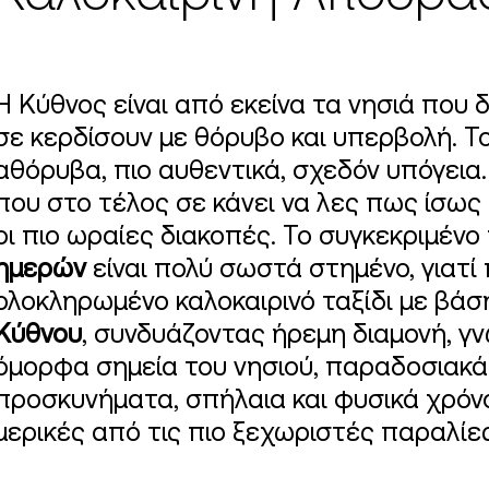
Η Κύθνος είναι από εκείνα τα νησιά που
σε κερδίσουν με θόρυβο και υπερβολή. Το
αθόρυβα, πιο αυθεντικά, σχεδόν υπόγεια
που στο τέλος σε κάνει να λες πως ίσως 
οι πιο ωραίες διακοπές. Το συγκεκριμέν
ημερών
είναι πολύ σωστά στημένο, γιατί
ολοκληρωμένο καλοκαιρινό ταξίδι με βάσ
Κύθνου
, συνδυάζοντας ήρεμη διαμονή, γν
όμορφα σημεία του νησιού, παραδοσιακά
προσκυνήματα, σπήλαια και φυσικά χρόνο
μερικές από τις πιο ξεχωριστές παραλίε