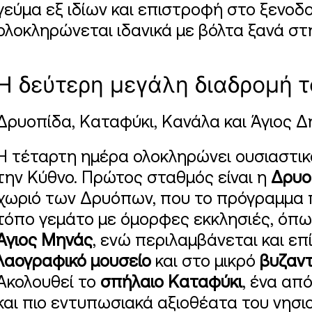
γεύμα εξ ιδίων και επιστροφή στο ξενοδο
ολοκληρώνεται ιδανικά με βόλτα ξανά στ
Η δεύτερη μεγάλη διαδρομή τ
Δρυοπίδα, Καταφύκι, Κανάλα και Άγιος Δ
Η τέταρτη ημέρα ολοκληρώνει ουσιαστικά
την Κύθνο. Πρώτος σταθμός είναι η
Δρυο
χωριό των Δρυόπων, που το πρόγραμμα 
τόπο γεμάτο με όμορφες εκκλησιές, όπ
Άγιος Μηνάς
, ενώ περιλαμβάνεται και ε
λαογραφικό μουσείο
και στο μικρό
βυζαντ
Ακολουθεί το
σπήλαιο Καταφύκι
, ένα απ
και πιο εντυπωσιακά αξιοθέατα του νησι