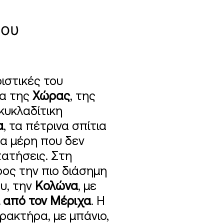
νου
ριστικές του
ία της
Χώρας
, της
κυκλαδίτικη
α
, τα πέτρινα σπίτια
τα μέρη που δεν
ατήσεις. Στη
ος την πιο διάσημη
υ, την
Κολώνα
, με
ί από τον Μέριχα
. Η
ρακτήρα, με μπάνιο,