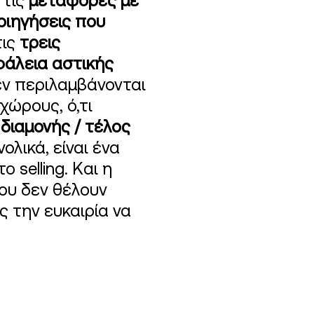
 τις
μεταφορές με
ριηγήσεις που
τις
τρεις
άλεια αστικής
ν περιλαμβάνονται
χώρους, ό,τι
διαμονής / τέλος
νολικά, είναι ένα
 selling. Και η
που δεν θέλουν
 την ευκαιρία να