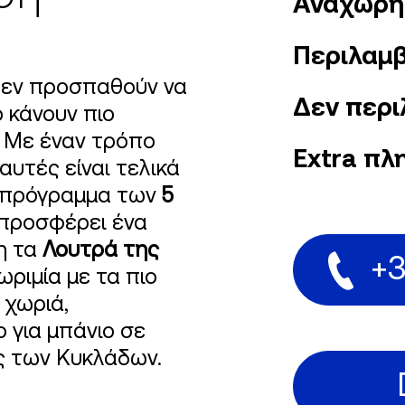
Αναχωρή
Περιλαμβ
 δεν προσπαθούν να
Δεν περι
 κάνουν πιο
. Με έναν τρόπο
Extra πλ
αυτές είναι τελικά
ο πρόγραμμα των
5
 προσφέρει ένα
η τα
Λουτρά της
+3
ωριμία με τα πιο
 χωριά,
 για μπάνιο σε
ς των Κυκλάδων.