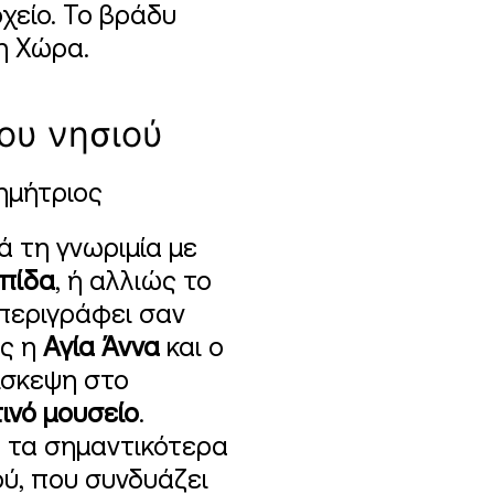
χείο. Το βράδυ
η Χώρα.
ου νησιού
ημήτριος
 τη γνωριμία με
πίδα
, ή αλλιώς το
περιγράφει σαν
ως η
Αγία Άννα
και ο
πίσκεψη στο
ινό μουσείο
.
ό τα σημαντικότερα
ού, που συνδυάζει