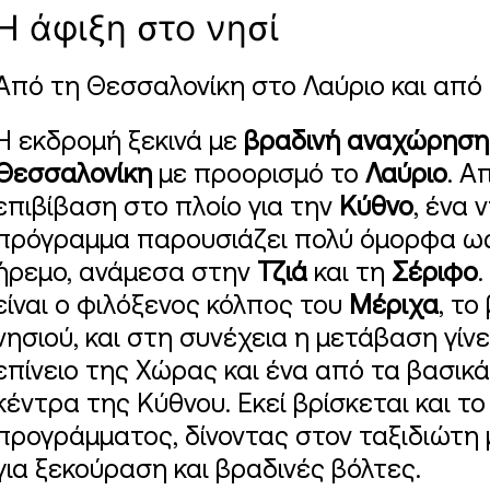
Η άφιξη στο νησί
Από τη Θεσσαλονίκη στο Λαύριο και από 
Η εκδρομή ξεκινά με
βραδινή αναχώρηση 
Θεσσαλονίκη
με προορισμό το
Λαύριο
. Α
επιβίβαση στο πλοίο για την
Κύθνο
, ένα 
πρόγραμμα παρουσιάζει πολύ όμορφα ως
ήρεμο, ανάμεσα στην
Τζιά
και τη
Σέριφο
είναι ο φιλόξενος κόλπος του
Μέριχα
, το
νησιού, και στη συνέχεια η μετάβαση γίν
επίνειο της Χώρας και ένα από τα βασικ
κέντρα της Κύθνου. Εκεί βρίσκεται και το
προγράμματος, δίνοντας στον ταξιδιώτη 
για ξεκούραση και βραδινές βόλτες.