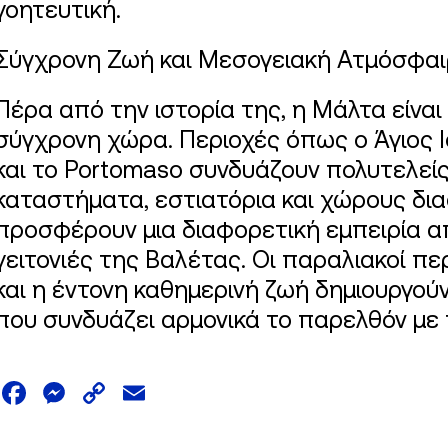
γοητευτική.
Σύγχρονη Ζωή και Μεσογειακή Ατμόσφα
Πέρα από την ιστορία της, η Μάλτα είναι
σύγχρονη χώρα. Περιοχές όπως ο Άγιος Ι
και το Portomaso συνδυάζουν πολυτελείς
καταστήματα, εστιατόρια και χώρους δι
προσφέρουν μια διαφορετική εμπειρία απ
γειτονιές της Βαλέτας. Οι παραλιακοί πε
και η έντονη καθημερινή ζωή δημιουργού
που συνδυάζει αρμονικά το παρελθόν με 
Facebook
Messenger
Copy
Email
Link