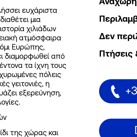
Αναχωρή
λήσσει ευχάριστα
Περιλαμβ
διαθέτει μια
ιστορία χιλιάδων
Δεν περι
γειακή ατμόσφαιρα
όμι Ευρώπης,
Πτήσεις 
ει διαμορφωθεί από
έντονα τα ίχνη τους
 οχυρωμένες πόλεις
ές γειτονιές, η
+3
υάζει εξερεύνηση,
ογίες.
ών
δι της χώρας και