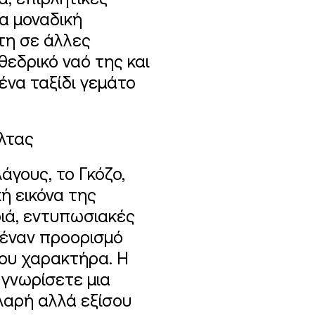
ά, επιβλητικές
ια μοναδική
τη σε άλλες
εδρικό ναό της και
ένα ταξίδι γεμάτο
άλτας
άγους, το Γκόζο,
ή εικόνα της
ιά, εντυπωσιακές
 έναν προορισμό
του χαρακτήρα. Η
 γνωρίσετε μια
λαρή αλλά εξίσου