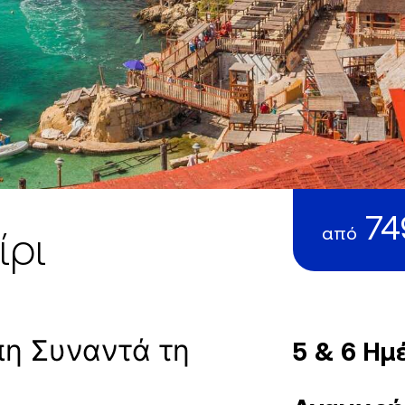
74
από
ίρι
πη Συναντά τη
5 & 6 Ημ