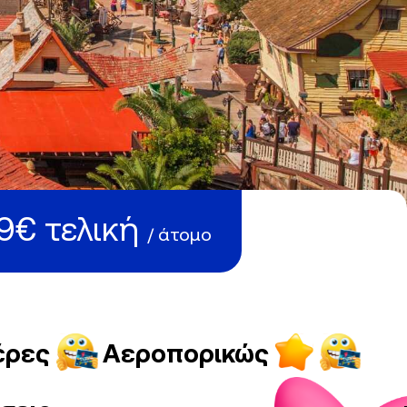
9€ τελική
/ άτομο
έρες
Αεροπορικώς