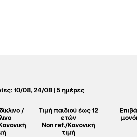
ς: 10/08, 24/08 | 5 ημέρες
δίκλινο /
Τιμή παιδιού έως 12
Eπιβ
λινο
ετών
μονό
/Κανονική
Non ref./Κανονική
μή
τιμή