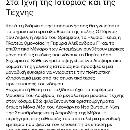
Στα Ίχνη της Ιστορίας και της
Τέχνης
Κατά τη διάρκεια της παραμονής σας θα γνωρίσετε
τα σημαντικότερα αξιοθέατα της πόλης. Ο Πύργος
του Άιφελ, η Αψίδα του Θριάμβου, τα Ηλύσια Πεδία, η
Πλατεία Ομονοίας, η Γέφυρα Αλέξανδρου Γ΄ και το
επιβλητικό Μέγαρο των Απομάχων συνθέτουν μερικές
μόνο από τις εικόνες που κάνουν το Παρίσι τόσο
ξεχωριστό. Κάθε μνημείο αφηγείται ένα διαφορετικό
κομμάτι της γαλλικής ιστορίας και προσφέρει μια
μοναδική ευκαιρία να γνωρίσετε την πολιτιστική
κληρονομιά μιας από τις σημαντικότερες
πρωτεύουσες του κόσμου.
Ξεχωριστή θέση στο ταξίδι κατέχει το περίφημο
Μουσείο του Λούβρου, το μεγαλύτερο μουσείο τέχνης
στον κόσμο. Εδώ φιλοξενούνται αριστουργήματα
όπως η Μόνα Λίζα του Λεονάρντο Ντα Βίντσι, η Νίκη
της Σαμοθράκης και η Αφροδίτη της Μήλου. Η
περιήγηση στις αίθουσές του αποτελεί μια μοναδική
εμπειρία που φέρνει τον επισκέπτη σε επαφή με