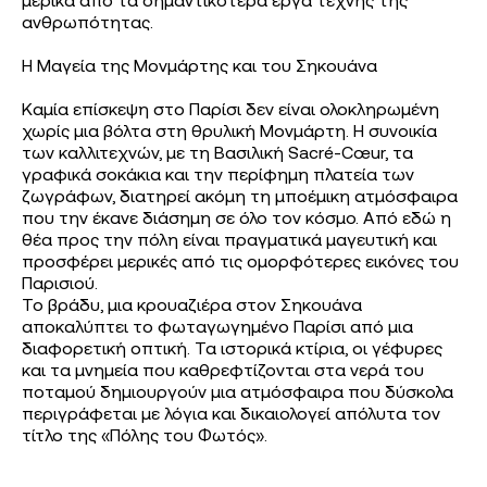
μερικά από τα σημαντικότερα έργα τέχνης της
ανθρωπότητας.
Η Μαγεία της Μονμάρτης και του Σηκουάνα
Καμία επίσκεψη στο Παρίσι δεν είναι ολοκληρωμένη
χωρίς μια βόλτα στη θρυλική Μονμάρτη. Η συνοικία
των καλλιτεχνών, με τη Βασιλική Sacré-Cœur, τα
γραφικά σοκάκια και την περίφημη πλατεία των
ζωγράφων, διατηρεί ακόμη τη μποέμικη ατμόσφαιρα
που την έκανε διάσημη σε όλο τον κόσμο. Από εδώ η
θέα προς την πόλη είναι πραγματικά μαγευτική και
προσφέρει μερικές από τις ομορφότερες εικόνες του
Παρισιού.
Το βράδυ, μια κρουαζιέρα στον Σηκουάνα
αποκαλύπτει το φωταγωγημένο Παρίσι από μια
διαφορετική οπτική. Τα ιστορικά κτίρια, οι γέφυρες
και τα μνημεία που καθρεφτίζονται στα νερά του
ποταμού δημιουργούν μια ατμόσφαιρα που δύσκολα
περιγράφεται με λόγια και δικαιολογεί απόλυτα τον
τίτλο της «Πόλης του Φωτός».