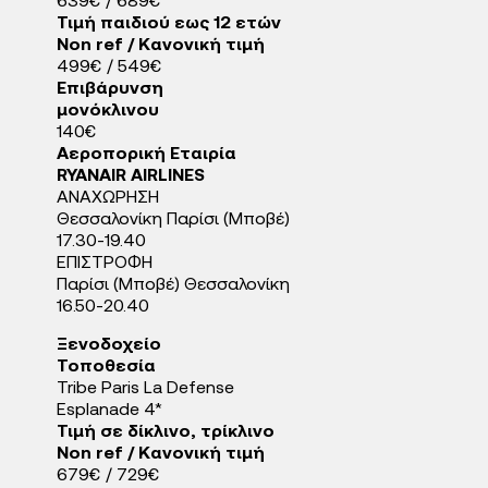
639€ / 689€
Τιμή παιδιού εως 12 ετών
Non ref / Κανονική τιμή
499€ / 549€
Eπιβάρυνση
μονόκλινου
140€
Αεροπορική Εταιρία
RYANAIR AIRLINES
ΑΝΑΧΩΡΗΣΗ
Θεσσαλονίκη Παρίσι (Μποβέ)
17.30-19.40
ΕΠΙΣΤΡΟΦΗ
Παρίσι (Μποβέ) Θεσσαλονίκη
16.50-20.40
Ξενοδοχείo
Τοποθεσία
Tribe Paris La Defense
Esplanade 4*
Τιμή σε δίκλινο, τρίκλινο
Non ref / Κανονική τιμή
679€ / 729€