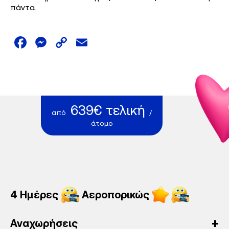
πάντα.
Facebook
Messenger
Copy
Email
Link
639€ τελική
από
/
άτομο
4 Ημέρες
Αεροπορικώς
Αναχωρήσεις