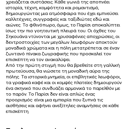
χρειάζεται συστάσεις. Κάθε γωνιά της αποπνέει
ιστορία, τέχνη, κομψότητα και ρομαντισμό,
δημιουργώντας μια ατμόσφαιρα που έχει εμπνεύσει
καλλιτέχνες, συγγραφείς και ταξιδιώτες εδώ και
αιώνες. Το φθινόπωρο, όμως, το Παρίσι αποκαλύπτει
ίσως την πιο γοητευτική πλευρά του. Οι όχθες του
Σηκουάνα ντύνονται με χρυσαφένιες αποχρώσεις, οι
δεντροστοιχίες των μεγάλων λεωφόρων αποκτούν
μοναδικά χρώματα και η πόλη μετατρέπεται σε έναν
ζωντανό πίνακα ζωγραφικής που προσκαλεί τον
επισκέπτη να τον ανακαλύψει.
Από την πρώτη στιγμή που θα βρεθείτε στη γαλλική
πρωτεύουσα, θα νιώσετε τη μοναδική αύρα της
πόλης. Τα ιστορικά μνημεία, οι επιβλητικές λεωφόροι,
τα γραφικά καφέ και οι κομψές πλατείες δημιουργούν
ένα σκηνικό που συνδυάζει αρμονικά το παρελθόν με
το παρόν. Το Παρίσι δεν είναι απλώς ένας
προορισμός· είναι μια εμπειρία που ξυπνά τις
αισθήσεις και αφήνει ανεξίτηλες αναμνήσεις σε κάθε
επισκέπτη.