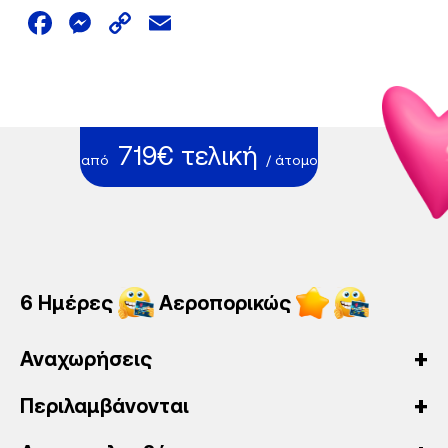
Facebook
Messenger
Copy
Email
Link
719€ τελική
από
/ άτομο
6 Ημέρες
Αεροπορικώς
Αναχωρήσεις
Περιλαμβάνονται