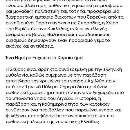
σε ένα μόνο νησί. Με έντονο φυσικό ανάγλυφο,
πλούσια βλάστηση, αυθεντική νησιωτική ατμόσφαιρα
και μοναδική πολιτιστική ταυτότητα, προσφέρει μια
διαφορετική εμπειρία διακοπών που ξεφεύγει από τα
συνηθισμένα. Παρότι ανήκει στις Σποράδες, η Χώρα
της θυμίζει έντονα Κυκλάδες, ενώ οι εναλλαγές
ανάμεσα σε βουνό, θάλασσα και παραδοσιακούς
οικισμούς δημιουργούν έναν προορισμό γεμάτο
εικόνες και αντιθέσεις.
Ένα Νησί με Ξεχωριστό Χαρακτήρα
Η Σκύρος είναι άρρηκτα συνδεδεμένη με την ελληνική
μυθολογία, καθώς σύμφωνα με την παράδοση
αποτέλεσε την κρυψώνα του νεαρού Αχιλλέα πριν
από τον Τρωικό Πόλεμο. Σήμερα διατηρεί έναν
αυθεντικό χαρακτήρα που την κάνει να ξεχωρίζει από
τα υπόλοιπα νησιά του Αιγαίου. Η ιστορία, η
παράδοση και η καθημερινότητα των κατοίκων
συνθέτουν ένα περιβάλλον που παραμένει γνήσιο και
φιλόξενο, προσφέροντας στον επισκέπτη μια πιο
αυθεντική πλευρά της νησιωτικής Ελλάδας.