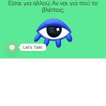
Είσαι για αλλού; Αν ναι για πού το
βλέπεις;
Let's Talk!
Open
chaty
Μητροπόλεως 12, Βέροια 59132
Τηλ
23310 22020
,
23310 27120
ΜΗ.Τ.Ε. 0932Ε60000205701