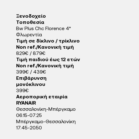
Ξενοδοχείo
Τοποθεσία
Bw Plus Chc Florence 4*
Φλωρεντία
Τιμή σε δίκλινο / τρίκλινο
Non ref./Κανονική τιμή
829€ / 879€
Τιμή παιδιού έως 12 ετών
Non ref./Κανονική τιμή
399€ / 439€
Eπιβάρυνση
μονόκλινου
399€
Αεροπορική εταιρία
RYANAIR
Θεσσαλονίκη-Μπέργκαμο
06.15-07.25
Μπέργκαμο-Θεσσαλονίκη
17.45-20.50