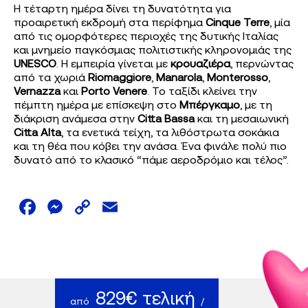
Η τέταρτη ημέρα δίνει τη δυνατότητα για
προαιρετική εκδρομή στα περίφημα
Cinque Terre
, μία
από τις ομορφότερες περιοχές της δυτικής Ιταλίας
και μνημείο παγκόσμιας πολιτιστικής κληρονομιάς της
UNESCO
. Η εμπειρία γίνεται με
κρουαζιέρα
, περνώντας
από τα χωριά
Riomaggiore
,
Manarola
,
Monterosso
,
Vernazza
και
Porto Venere
. Το ταξίδι κλείνει την
πέμπτη ημέρα με επίσκεψη στο
Μπέργκαμο
, με τη
διάκριση ανάμεσα στην
Citta Bassa
και τη μεσαιωνική
Citta Alta
, τα ενετικά τείχη, τα λιθόστρωτα σοκάκια
και τη θέα που κόβει την ανάσα. Ένα φινάλε πολύ πιο
δυνατό από το κλασικό “πάμε αεροδρόμιο και τέλος”.
Facebook
Messenger
Copy
Email
Link
829€ τελική
από
/