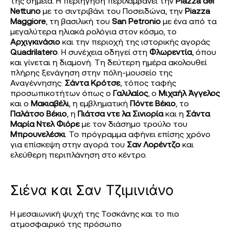
της σημεία. Η περιήγηση περιλαμβάνει την
Piazza del
Nettuno
με το σιντριβάνι του Ποσειδώνα, την
Piazza
Maggiore
, τη βασιλική του
San Petronio
με ένα από τα
μεγαλύτερα ηλιακά ρολόγια στον κόσμο, το
Αρχιγκινάσιο
και την περιοχή της ιστορικής αγοράς
Quadrilatero
. Η συνέχεια οδηγεί στη
Φλωρεντία
, όπου
και γίνεται η διαμονή. Τη δεύτερη ημέρα ακολουθεί
πλήρης ξενάγηση στην πόλη-μουσείο της
Αναγέννησης:
Σάντα Κρότσε
, τόπος ταφής
προσωπικοτήτων όπως ο
Γαλιλαίος
, ο
Μιχαήλ Άγγελος
και ο
Μακιαβέλι
, η εμβληματική
Πόντε Βέκιο
, το
Παλάτσο Βέκιο
, η
Πιάτσα ντε λα Σινιορία
και η
Σάντα
Μαρία Ντελ Φιόρε
με τον διάσημο τρούλο του
Μπρουνελέσκι
. Το πρόγραμμα αφήνει επίσης χρόνο
για επίσκεψη στην αγορά του
Σαν Λορέντζο
και
ελεύθερη περιπλάνηση στο κέντρο.
Σιένα και Σαν Τζιμινιάνο
Η μεσαιωνική ψυχή της Τοσκάνης και το πιο
ατμοσφαιρικό της πρόσωπο